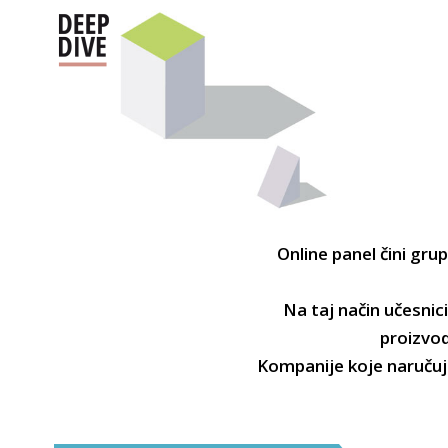
Online panel čini gru
Na taj način učesnic
proizvod
Kompanije koje naručuju