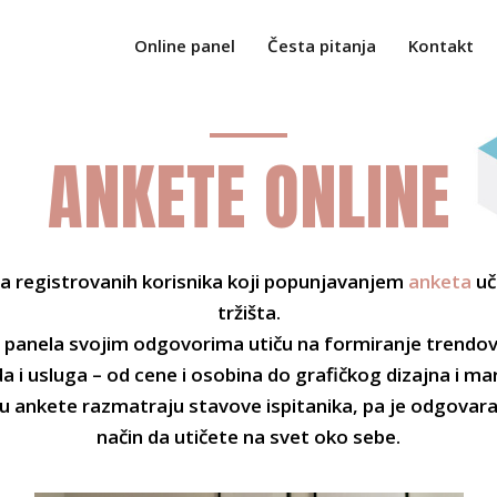
Online panel
Česta pitanja
Kontakt
ANKETE ONLINE
pa registrovanih korisnika koji popunjavanjem
anketa
uč
tržišta.
i panela svojim odgovorima utiču na formiranje trendov
a i usluga – od cene i osobina do grafičkog dizajna i ma
 ankete razmatraju stavove ispitanika, pa je odgovara
način da utičete na svet oko sebe.