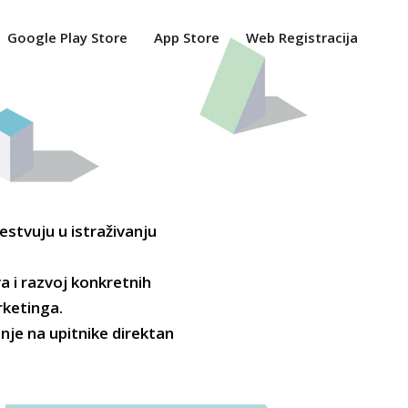
Google Play Store
App Store
Web Registracija
estvuju u istraživanju
a i razvoj konkretnih
rketinga.
nje na upitnike direktan